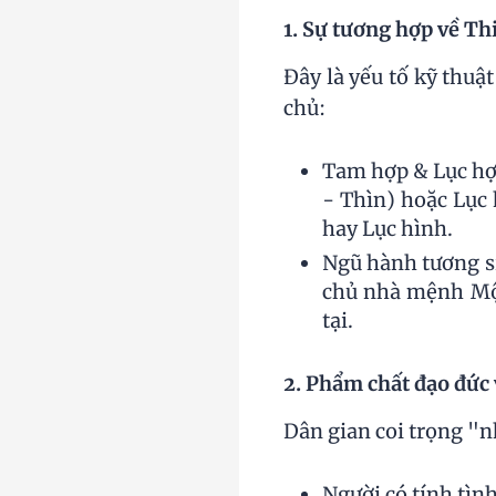
1. Sự tương hợp về Th
Đây là yếu tố kỹ thuậ
chủ:
Tam hợp & Lục hợ
- Thìn) hoặc Lục 
hay Lục hình.
Ngũ hành tương si
chủ nhà mệnh Mộc
tại.
2. Phẩm chất đạo đức 
Dân gian coi trọng "
Người có tính tình