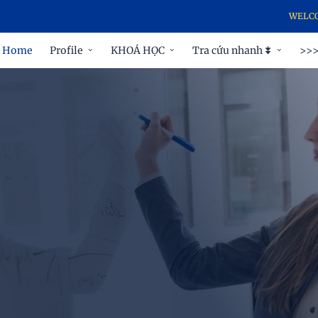
WELCOME TO T
Home
Profile
KHOÁ HỌC
Tra cứu nhanh ⯯
>>>