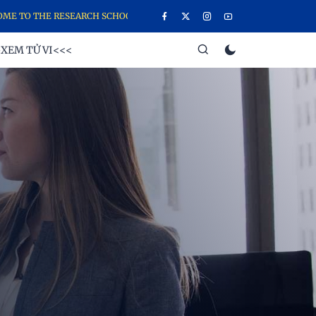
HE RESEARCH SCHOOL WEBSITE, THE SCHOOL OF YOUNG GANESHA RES
XEM TỬ VI<<<