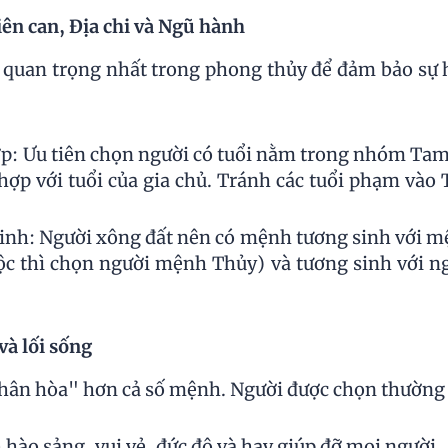
iên can, Địa chi và Ngũ hành
t quan trọng nhất trong phong thủy để đảm bảo sự 
p: Ưu tiên chọn người có tuổi nằm trong nhóm Tam 
hợp với tuổi của gia chủ. Tránh các tuổi phạm vào
nh: Người xông đất nên có mệnh tương sinh với mện
 thì chọn người mệnh Thủy) và tương sinh với n
và lối sống
nhân hòa" hơn cả số mệnh. Người được chọn thường 
 hào sảng, vui vẻ, đức độ và hay giúp đỡ mọi người.