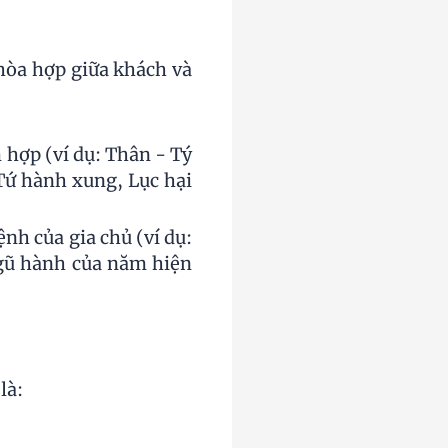
hòa hợp giữa khách và
hợp (ví dụ: Thân - Tý
 Tứ hành xung, Lục hại
h của gia chủ (ví dụ:
gũ hành của năm hiện
là: