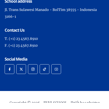
School address
Jl. Trans Sulawesi Manado - BolTim 38555 - Indonesia
3166-1
Contact Us
T. (+1) 23 4567.8910
F. (+1) 23 4567.8910
Social Media
Copyright © 2026 -
TUVI.SCHOOL - Triết học phương