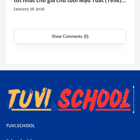
tốt nhất cho gia chủ tuổi Mậu Tuất (1958)
may mắn, phát tài phát lộc
January 28 2026
Show Comments (0)
TUVI.SCHOOL