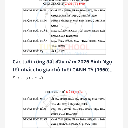
Các tuổi xông đất đầu năm 2026 Bính Ngọ
tốt nhất cho gia chủ tuổi CANH TÝ (1960)
may mắn, phát tài phát lộc
February 02 2026