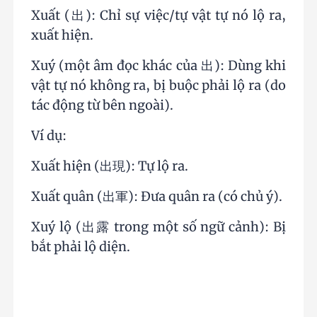
Xuất (出): Chỉ sự việc/tự vật tự nó lộ ra,
xuất hiện.
Xuý (một âm đọc khác của 出): Dùng khi
vật tự nó không ra, bị buộc phải lộ ra (do
tác động từ bên ngoài).
Ví dụ:
Xuất hiện (出現): Tự lộ ra.
Xuất quân (出軍): Đưa quân ra (có chủ ý).
Xuý lộ (出露 trong một số ngữ cảnh): Bị
bắt phải lộ diện.