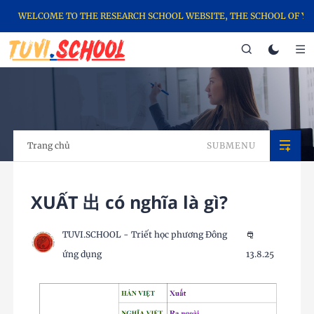
WELCOME TO THE RESEARCH SCHOOL WEBSITE, THE SCHOOL OF YOU
Trang chủ
SUBMENU
XUẤT 出 có nghĩa là gì?
TUVI.SCHOOL - Triết học phương Đông
ứng dụng
13.8.25