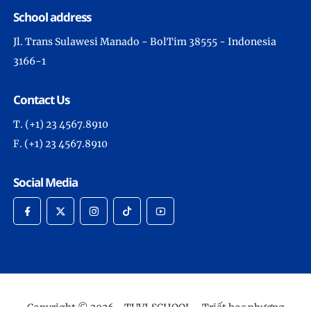
School address
Jl. Trans Sulawesi Manado - BolTim 38555 - Indonesia
3166-1
Contact Us
T. (+1) 23 4567.8910
F. (+1) 23 4567.8910
Social Media
Copyright © 2026 -
TUVI.SCHOOL - Triết học phương