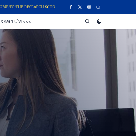
TO THE RESEARCH SCHOOL WEBSITE, THE SCHOOL OF YOUNG GANESHA
XEM TỬ VI<<<