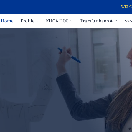
WELCOME 
Home
Profile
KHOÁ HỌC
Tra cứu nhanh ⯯
>>>