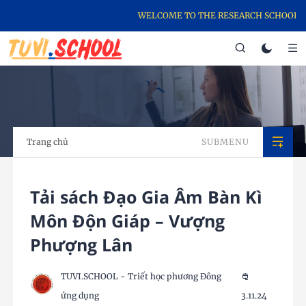
WELCOME TO THE RESEARCH SCHOOL WE
Trang chủ
SUBMENU
Tải sách Đạo Gia Âm Bàn Kì
Môn Độn Giáp – Vượng
Phượng Lân
TUVI.SCHOOL - Triết học phương Đông
ứng dụng
3.11.24