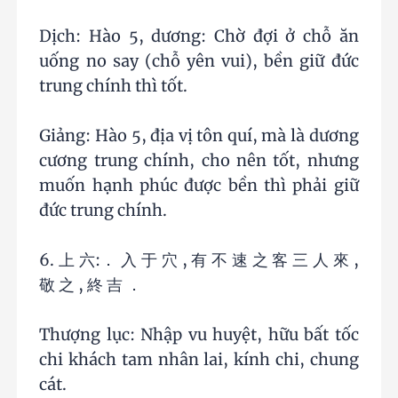
Dịch: Hào 5, dương: Chờ đợi ở chỗ ăn
uống no say (chỗ yên vui), bền giữ đức
trung chính thì tốt.
Giảng: Hào 5, địa vị tôn quí, mà là dương
cương trung chính, cho nên tốt, nhưng
muốn hạnh phúc được bền thì phải giữ
đức trung chính.
6. 上 六:． 入 于 穴 , 有 不 速 之 客 三 人 來 ,
敬 之 , 終 吉 ．
Thượng lục: Nhập vu huyệt, hữu bất tốc
chi khách tam nhân lai, kính chi, chung
cát.