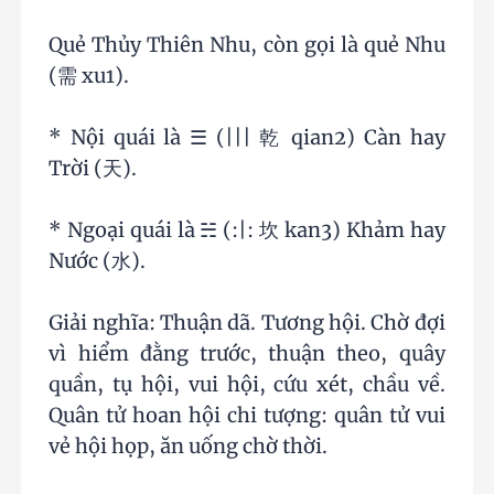
Quẻ Thủy Thiên Nhu, còn gọi là quẻ Nhu
(需 xu1).
* Nội quái là ☰ (||| 乾 qian2) Càn hay
Trời (天).
* Ngoại quái là ☵ (:|: 坎 kan3) Khảm hay
Nước (水).
Giải nghĩa: Thuận dã. Tương hội. Chờ đợi
vì hiểm đằng trước, thuận theo, quây
quần, tụ hội, vui hội, cứu xét, chầu về.
Quân tử hoan hội chi tượng: quân tử vui
vẻ hội họp, ăn uống chờ thời.