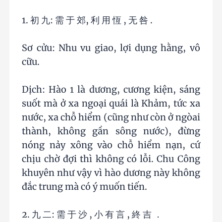
1. 初 九: 需 于 郊, 利 用 恆 , 无 咎 .
Sơ cửu: Nhu vu giao, lợi dụng hằng, vô
cữu.
Dịch: Hào 1 là dương, cương kiện, sáng
suốt mà ở xa ngoại quái là Khảm, tức xa
nước, xa chỗ hiểm (cũng như còn ở ngòai
thành, không gần sông nước), đừng
nóng nảy xông vào chỗ hiểm nạn, cứ
chịu chờ đợi thì không có lỗi. Chu Công
khuyên như vậy vì hào dương này không
đắc trung mà có ý muốn tiến.
2. 九 二: 需 于 沙 , 小 有 言 , 終 吉 ．