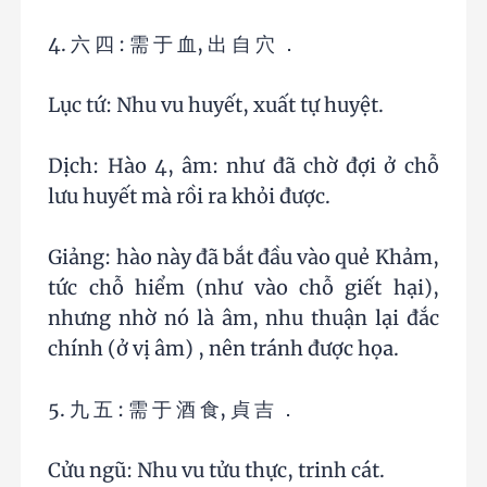
4. 六 四 : 需 于 血, 出 自 穴 ．
Lục tứ: Nhu vu huyết, xuất tự huyệt.
Dịch: Hào 4, âm: như đã chờ đợi ở chỗ
lưu huyết mà rồi ra khỏi được.
Giảng: hào này đã bắt đầu vào quẻ Khảm,
tức chỗ hiểm (như vào chỗ giết hại),
nhưng nhờ nó là âm, nhu thuận lại đắc
chính (ở vị âm) , nên tránh được họa.
5. 九 五 : 需 于 酒 食, 貞 吉 ．
Cửu ngũ: Nhu vu tửu thực, trinh cát.