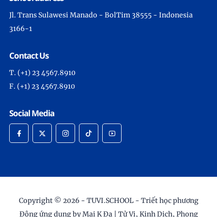
Jl. Trans Sulawesi Manado - BolTim 38555 - Indonesia
3166-1
Contact Us
T. (+1) 23 4567.8910
F. (+1) 23 4567.8910
Social Media
Copyright © 2026 -
TUVI.SCHOOL - Triết học phương
Đông ứng dụng by Mai K Đa | Tử Vi, Kinh Dịch, Phong