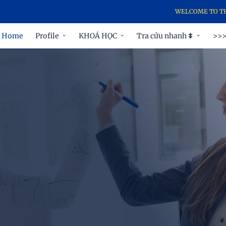
WELCOME TO THE RESEA
Home
Profile
KHOÁ HỌC
Tra cứu nhanh ⯯
>>>