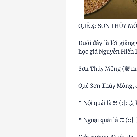
QUẺ 4: SƠN THỦY M
Dưới đây là lời giản
học giả Nguyễn Hiến 
Sơn Thủy Mông (蒙 m
Quẻ Sơn Thủy Mông, co
* Nội quái là ☵ (:|:
* Ngoại quái là ☶ (::