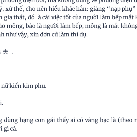
 phương diện bói, mà không đứng về phương diện 
 lý, xử thế, cho nên hiểu khác hẳn: giảng “nạp phụ”
 gia thất, đó là cái việc tốt của người làm bếp mắ
o mông, bào là người làm bếp, mông là mắt không c
h như vậy, xin đơn cử làm thí dụ.
金 夫 ．
̉ nữ kiến kim phu.
i.
g dùng hạng con gái thấy ai có vàng bạc là (the
 gì cả.