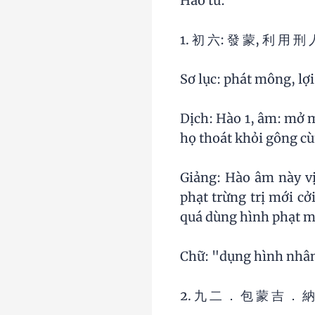
Hào từ:
1. 初 六: 發 蒙, 利 用 刑
Sơ lục: phát mông, lợi
Dịch: Hào 1, âm: mở m
họ thoát khỏi gông cù
Giảng: Hào âm này vi
phạt trừng trị mới cở
quá dùng hình phạt ma
Chữ: "dụng hình nhân",
2. 九 二 ． 包 蒙 吉 ． 