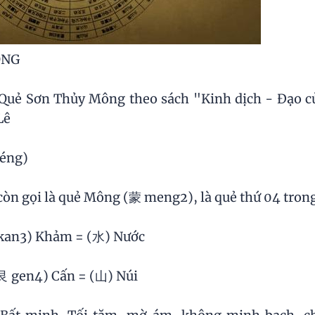
ÔNG
g Quẻ Sơn Thủy Mông theo sách "Kinh dịch - Đạo c
Lê
éng)
̀n gọi là quẻ Mông (蒙 meng2), là quẻ thứ 04 tron
 坎 kan3) Khảm = (水) Nước
| 艮 gen4) Cấn = (山) Núi