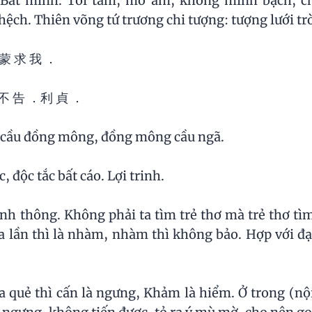
̃. Bất minh. Tối tăm, mờ ám, không minh bạch, ch
hệch. Thiên võng tứ trương chi tượng: tượng lưới trơ
 蒙 求 我 ．
 不 告 ．利 貞 ．
cầu đồng mông, đồng mông cầu ngã.
, độc tắc bất cáo. Lợi trinh.
nh thông. Không phải ta tìm trẻ thơ mà trẻ thơ tìm 
a lần thì là nhàm, nhàm thì không bảo. Hợp với đạ
 quẻ thì cấn là ngưng, Khảm là hiểm. Ở trong (nội 