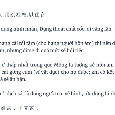
 人, 用 說 桎 梏, 以 往 吝．
 dụng hình nhân, Dụng thoát chất cốc, dĩ vãng lận.
ang cái tối tăm (cho hạng người hôn ám) thì nên du
m, nhưng đừng đi quá mức sẽ hối tiếc.
̣ ở thấp nhất trong quẻ Mông là tượng kẻ hôn ám 
i cái gông cùm (vĩ vật dục) cho họ được; khi có kết
̀ sẽ ân hận.
 dịch sát là dùng người coi về hình, tức dùng hình
納 婦 吉 ． 子 克 家 ．