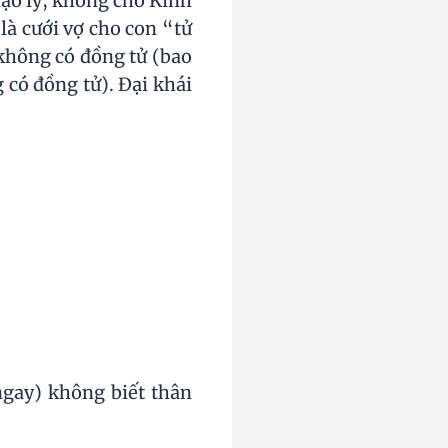
đạo lý, không cho Kinh
 là cưới vợ cho con “tử
t không có đồng tử (bao
ó đồng tử). Đại khái
o ngay) không biết thân