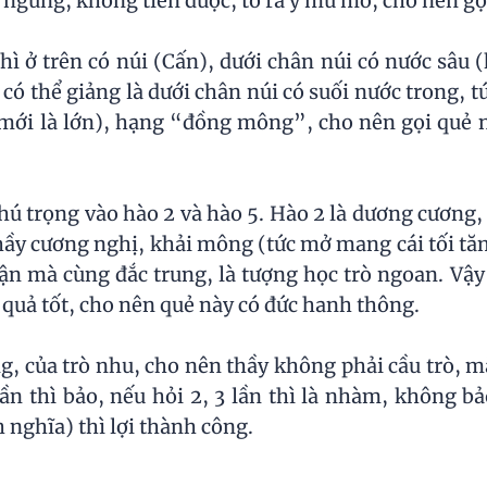
ì ngưng, không tiến được, tỏ ra ý mù mờ, cho nên go
hì ở trên có núi (Cấn), dưới chân núi có nước sâu 
ó thể giảng là dưới chân núi có suối nước trong, t
mới là lớn), hạng “đồng mông”, cho nên gọi quẻ 
 chú trọng vào hào 2 và hào 5. Hào 2 là dương cương,
 thầy cương nghị, khải mông (tức mở mang cái tối tă
n mà cùng đắc trung, là tượng học trò ngoan. Vậy l
ết quả tốt, cho nên quẻ này có đức hanh thông.
, của trò nhu, cho nên thầy không phải cầu trò, mà 
lần thì bảo, nếu hỏi 2, 3 lần thì là nhàm, không ba
 nghĩa) thì lợi thành công.