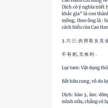
Cao Hanh chỉ đứng về
Dịch có ý nghĩa triết
khắc gia” là con thành
mông, theo ông là : bà
cách hiểu của Cao Han
3. 六 三: 勿 用 取 女 見 
不 有 躬, 无 攸 利．
Lục tam: Vật dụng thu
Bất hữu cung, vô du lợ
Dịch: hào 3, âm: đừn
mình nữa; chẳng có lợi