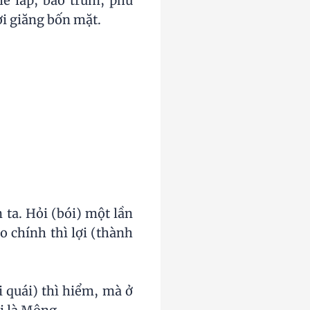
e lấp, bao trùm, phủ
̀i giăng bốn mặt.
ta. Hỏi (bói) một lần
o chính thì lợi (thành
quái) thì hiểm, mà ở