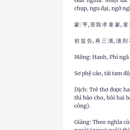
Giải nghĩa: Muội da
chụp, ngu dại, ngờ ng
蒙: 亨, 匪我 求 童 蒙, 童
初 筮 告, 再 三 瀆, 瀆 則
Mông: Hanh, Phỉ ngã 
Sơ phệ cáo, tái tam độc
Dịch: Trẻ thơ được ha
thì bảo cho, hỏi hai b
công).
Giảng: Theo nghĩa của