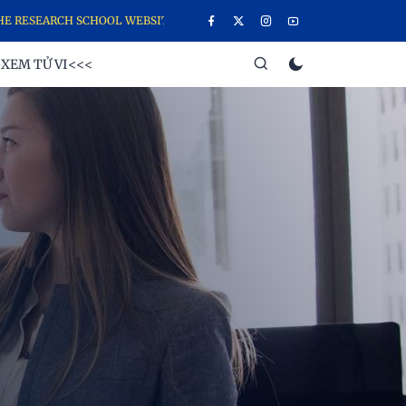
RCH SCHOOL WEBSITE, THE SCHOOL OF YOUNG GANESHA RESEARCHERS
XEM TỬ VI<<<