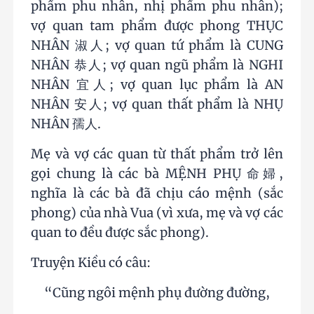
phẩm phu nhân, nhị phẩm phu nhân);
vợ quan tam phẩm được phong THỤC
NHÂN 淑人; vợ quan tứ phẩm là CUNG
NHÂN 恭人; vợ quan ngũ phẩm là NGHI
NHÂN 宜人; vợ quan lục phẩm là AN
NHÂN 安人; vợ quan thất phẩm là NHỤ
NHÂN 孺人.
Mẹ và vợ các quan từ thất phẩm trở lên
gọi chung là các bà MỆNH PHỤ 命婦,
nghĩa là các bà đã chịu cáo mệnh (sắc
phong) của nhà Vua (vì xưa, mẹ và vợ các
quan to đều được sắc phong).
Truyện Kiều có câu:
“Cũng ngôi mệnh phụ đường đường,