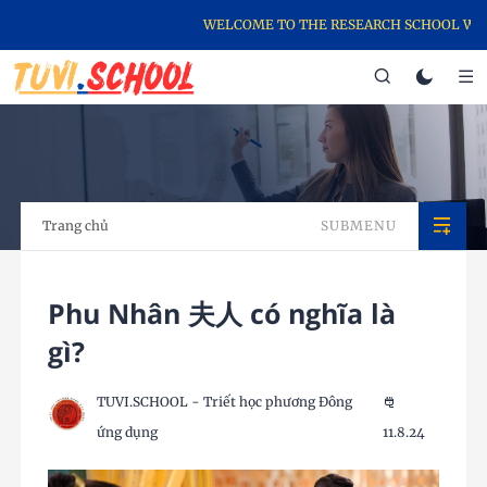
WELCOME TO THE RESEARCH SCHOOL WEBSI
Trang chủ
SUBMENU
Phu Nhân 夫人 có nghĩa là
gì?
TUVI.SCHOOL - Triết học phương Đông
ứng dụng
11.8.24