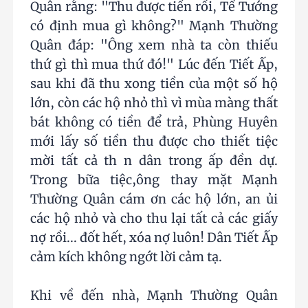
Quân rằng: "Thu được tiền rồi, Tể Tướng
có định mua gì không?" Mạnh Thường
Quân đáp: "Ông xem nhà ta còn thiếu
thứ gì thì mua thứ đó!" Lúc đến Tiết Ấp,
sau khi đã thu xong tiền của một số hộ
lớn, còn các hộ nhỏ thì vì mùa màng thất
bát không có tiền để trả, Phùng Huyên
mới lấy số tiền thu được cho thiết tiệc
mời tất cả th n dân trong ấp đền dự.
Trong bữa tiệc,ông thay mặt Mạnh
Thường Quân cám ơn các hộ lớn, an ủi
các hộ nhỏ và cho thu lại tất cả các giấy
nợ rồi... đốt hết, xóa nợ luôn! Dân Tiết Ấp
cảm kích không ngớt lời cảm tạ.
Khi về đến nhà, Mạnh Thường Quân