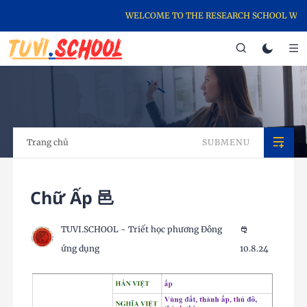
WELCOME TO THE RESEARCH SCHOOL WEBSIT
Trang chủ
SUBMENU
Chữ Ấp 邑
TUVI.SCHOOL - Triết học phương Đông
ứng dụng
10.8.24