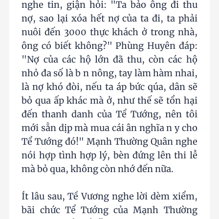
nghe tin, giận hỏi: "Ta bảo ông đi thu
nợ, sao lại xóa hết nợ của ta đi, ta phải
nuôi đến 3000 thực khách ở trong nhà,
ông có biết không?" Phùng Huyên đáp:
"Nợ của các hộ lớn đã thu, còn các hộ
nhỏ đa số là b n nông, tay làm hàm nhai,
là nợ khó đòi, nếu ta áp bức qúa, dân sẽ
bỏ qua ấp khác mà ở, như thế sẽ tổn hại
đến thanh danh của Tể Tướng, nên tôi
mới sẵn dịp mà mua cái ân nghĩa n y cho
Tể Tướng đó!" Mạnh Thường Quân nghe
nói hợp tình hợp lý, bèn đứng lên thi lễ
mà bỏ qua, không còn nhớ đến nữa.
Ít lâu sau, Tề Vương nghe lời dèm xiểm,
bãi chức Tể Tướng của Mạnh Thường