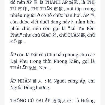
đó nên ẤP 邑 là THÀNH ẤP 城邑, là THỊ
TỨ 市肆, THỊ TRẤN 市鎮, nơi tập trung
nhiều người ở có tổ chức hẵn hoi. ẤP 邑
còn được viết dưới dạng nầy 阝nằm bên
phải chữ, nên còn gọi là "Lỗ Tai Bên
Phải" như chữ GIAO 郊, chữ QUẬN 郡, chữ
ĐÔ 都 …
ẤP còn là Đất của Chư hầu phong cho các
Đại Phu trong thời Phong Kiến, gọi là
THÁI ẤP 采邑. Nên...
ẤP NHÂN 邑人 : là Người cùng Ấp, chỉ
Người Đồng hương.
THÔNG CÙ ĐẠI ẤP 通衢大邑: là Đường