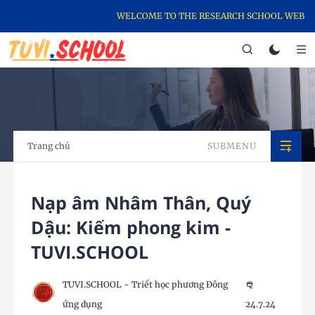
WELCOME TO THE RESEARCH SCHOOL WEBSITE,
Trang chủ
SUBMENU
Nạp âm Nhâm Thân, Quý
Dậu: Kiếm phong kim -
TUVI.SCHOOL
TUVI.SCHOOL - Triết học phương Đông
ứng dụng
24.7.24