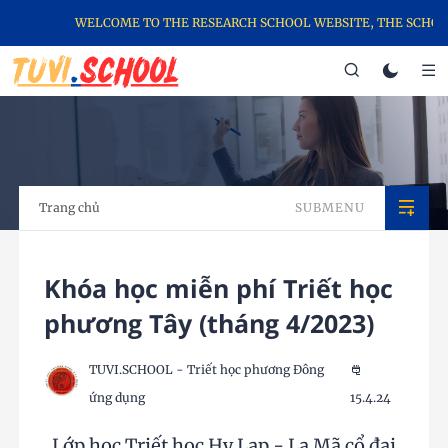
WELCOME TO THE RESEARCH SCHOOL WEBSITE, THE SCHOOL
Trang chủ
SUBMENU
Khóa học miễn phí Triết học
phương Tây (tháng 4/2023)
TUVI.SCHOOL - Triết học phương Đông
ứng dụng
15.4.24
Lớp học Triết học Hy Lạp - La Mã cổ đại