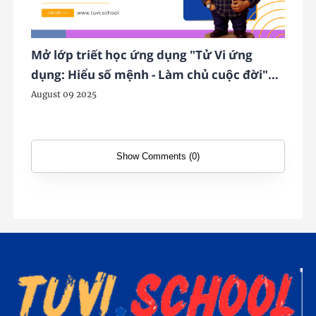
Mở lớp triết học ứng dụng "Tử Vi ứng
dụng: Hiểu số mệnh - Làm chủ cuộc đời"
do TS. Mai K Đa giảng dạy
August 09 2025
Show Comments (0)