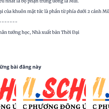
iều nhất là bộ phận trung ương là Mũi.
ại của khuôn mặt tức là phần từ phía dưới 2 cánh M
-------
ân tướng học, Nhà xuất bản Thời Đại
hững bài đăng này