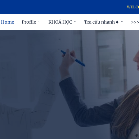
WELCOME T
Home
Profile
KHOÁ HỌC
Tra cứu nhanh ⯯
>>>