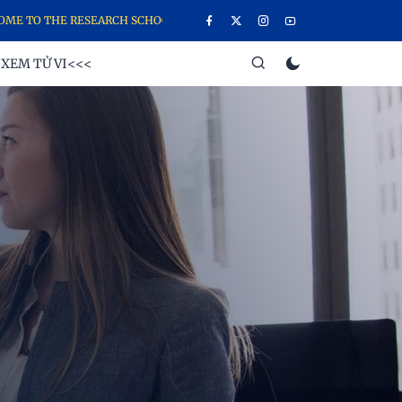
O THE RESEARCH SCHOOL WEBSITE, THE SCHOOL OF YOUNG GANESHA 
XEM TỬ VI<<<