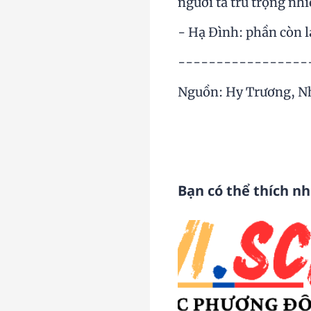
người ta trú trọng nh
- Hạ Đình: phần còn l
-----------------
Nguồn: Hy Trương, Nh
Bạn có thể thích n