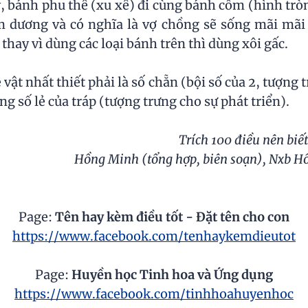
y, bánh phu thê (xu xê) đi cùng bánh cốm (hình tr
âm dương và có nghĩa là vợ chồng sẽ sống mãi mãi
 thay vì dùng các loại bánh trên thì dùng xôi gấc.
 vật nhất thiết phải là số chẵn (bội số của 2, tượng 
ong số lẻ của tráp (tượng trưng cho sự phát triển).
Trích 100 điều nên biế
Hồng Minh (tổng hợp, biên soạn), Nxb Hồn
Page:
Tên hay kèm điều tốt - Đặt tên cho con
https://www.facebook.com/tenhaykemdieutot
Page:
Huyền học Tinh hoa và Ứng dụng
https://www.facebook.com/tinhhoahuyenhoc