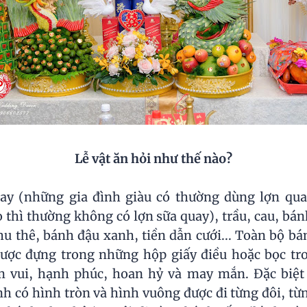
Lễ vật ăn hỏi như thế nào?
y (những gia đình giàu có thường dùng lợn quay
thì thường không có lợn sữa quay), trầu, cau, bán
hu thê, bánh đậu xanh, tiền dẫn cưới... Toàn bộ b
được đựng trong những hộp giấy điều hoặc bọc tr
m vui, hạnh phúc, hoan hỷ và may mắn. Đặc biệt 
nh có hình tròn và hình vuông được đi từng đôi, từ