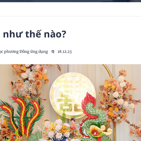
i như thế nào?
ọc phương Đông ứng dụng
18.12.23