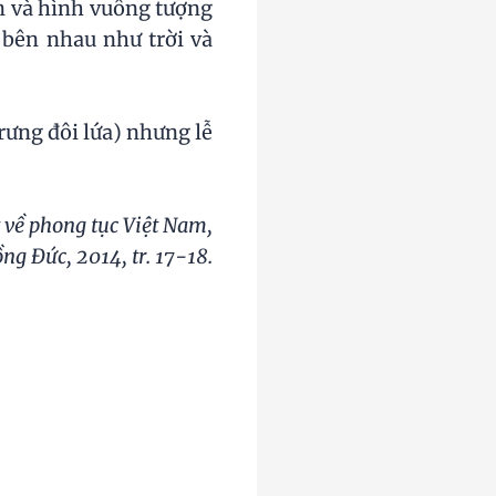
òn và hình vuông tượng
 bên nhau như trời và
trưng đôi lứa) nhưng lễ
t về phong tục Việt Nam,
g Đức, 2014, tr. 17-18.