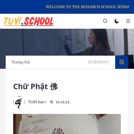
WELCOME TO THE RESEARCH SCHOOL WEBSITE, 
Trang chủ
SUBMENU
Chữ Phật 佛
Triết học+
10.12.23