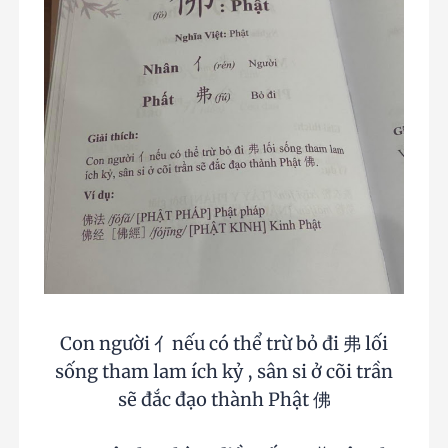
Con người 亻nếu có thể trừ bỏ đi 弗 lối
sống tham lam ích kỷ , sân si ở cõi trần
sẽ đắc đạo thành Phật 佛